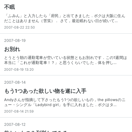
不眠
「ふみん」と入力したら「府民」と出てきました．ボクは大阪に住ん
だことはありません（苦笑）． さて，最近眠れない日が続いて…
2007-08-22 22:50
2007
-
08
-
19
お別れ
とうとう朝の通勤電車が空いている状態ともお別れです．この1週間は
本当に「これが通勤電車！？」と思うくらいでした．体を押し…
2007-08-19 13:20
2007
-
08
-
14
もう1つあった欲しい物を遂に入手
Andyさんが指摘して下さったもう1つの欲しいもの，the pillowsのニ
ュー・シングル「Ladybird girl」を手に入れました．ボクはタ…
2007-08-14 21:59
2007
-
08
-
12